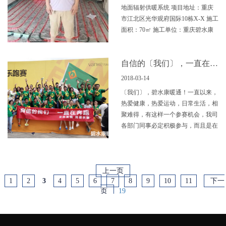
地面辐射供暖系统 项目地址：重庆
市江北区光华观府国际10栋X-X 施工
面积：70㎡ 施工单位：重庆碧水康
暖通设备有限公司 进场时间：2015
年6月25日
自信的〔我们〕，一直在奔跑！- 碧水康暖通 · 2015城市乐跑赛重庆站
2018-03-14
〔我们〕，碧水康暖通！一直以来，
热爱健康，热爱运动，日常生活，相
聚难得，有这样一个参赛机会，我司
各部门同事必定积极参与，而且是在
非工作状态下
上一页
1
2
3
4
5
6
7
8
9
10
11
下一
页
19