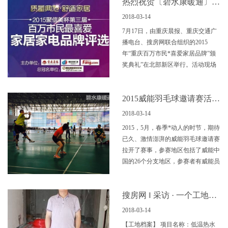
热烈祝贺〔碧水康暖通〕再次荣获2015“重庆百万市民*喜爱家居品牌”！
2018-03-14
7月17日，由重庆晨报、重庆交通广
播电台、搜房网联合组织的2015
年“重庆百万市民*喜爱家居品牌”颁
奖典礼”在北部新区举行。活动现场
揭晓了本次家居品牌评选结果
2015威能羽毛球邀请赛活力再燃 - 重庆赛区分区赛
2018-03-14
2015，5月，春季*动人的时节，期待
已久、激情澎湃的威能羽毛球邀请赛
拉开了赛事，参赛地区包括了威能中
国的26个分支地区，参赛者有威能员
工
搜房网 ‖ 采访 · 一个工地成就四个人的梦想——家
2018-03-14
【工地档案】 项目名称：低温热水